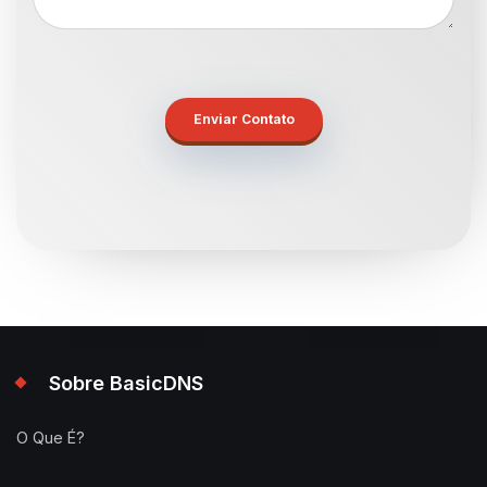
Sobre BasicDNS
O Que É?