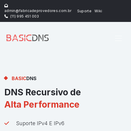
admin@fabricadeprovedores.com.br
Suporte
Wiki
(11) 995 451 003
BASIC
DNS
DNS Recursivo de
Alta Performance
Suporte IPv4 E IPv6